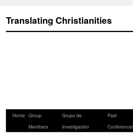
Translating Christianities
Home
Group
Grupo de
Past
Members
investigación
Conference