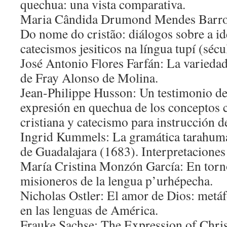
quechua: una vista comparativa.
Maria Cândida Drumond Mendes Barros
Do nome do cristão: diálogos sobre a id
catecismos jesiticos na língua tupí (sé
José Antonio Flores Farfán: La variedad
de Fray Alonso de Molina.
Jean-Philippe Husson: Un testimonio de l
expresión en quechua de los conceptos c
cristiana y catecismo para instrucción de
Ingrid Kummels: La gramática tarahuma
de Guadalajara (1683). Interpretaciones
María Cristina Monzón García: En torno
misioneros de la lengua p’urhépecha.
Nicholas Ostler: El amor de Dios: metáf
en las lenguas de América.
Frauke Sachse: The Expression of Chris